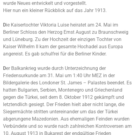
wurde Neues entwickelt und vorgestellt.
Hier nun ein kleiner Rückblick auf das Jahr 1913.
D
ie Kaisertochter Viktoria Luise heiratet am 24. Mai im
Berliner Schloss den Herzog Ernst August zu Braunschweig
und Lüneburg. Zu der Hochzeit der einzigen Tochter von
Kaiser Wilhelm II kam der gesamte Hochadel aus Europa
angereist. Es gab schulfrei für die Berliner Kinder.
D
er Balkankrieg wurde durch Unterzeichnung der
Friedensurkunde am 31. Mai um 1:40 Uhr MEZ in der
Bildergalerie des Londoner St. James – Palastes beendet. Es
hatten Bulgarien, Serbien, Montenegro und Griechenland
gegen die Türkei, seit dem 8. Oktober 1912 gekämpft und
letztendlich gesiegt. Der Frieden hielt aber nicht lange, die
Siegermächte stritten untereinander um das der Türkei
abgerungene Mazedonien. Aus ehemaligen Feinden wurden
Verbündete und so wurde nach zahlreichen Kontroversen am
10. August 1913 in Bukarest der endgültige Frieden