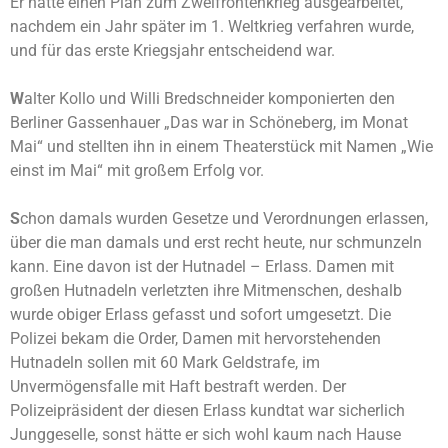
Er hatte einen Plan zum Zweifrontenkrieg ausgearbeitet,
nachdem ein Jahr später im 1. Weltkrieg verfahren wurde,
und für das erste Kriegsjahr entscheidend war.
W
alter Kollo und Willi Bredschneider komponierten den
Berliner Gassenhauer „Das war in Schöneberg, im Monat
Mai“ und stellten ihn in einem Theaterstück mit Namen „Wie
einst im Mai“ mit großem Erfolg vor.
S
chon damals wurden Gesetze und Verordnungen erlassen,
über die man damals und erst recht heute, nur schmunzeln
kann. Eine davon ist der Hutnadel – Erlass. Damen mit
großen Hutnadeln verletzten ihre Mitmenschen, deshalb
wurde obiger Erlass gefasst und sofort umgesetzt. Die
Polizei bekam die Order, Damen mit hervorstehenden
Hutnadeln sollen mit 60 Mark Geldstrafe, im
Unvermögensfalle mit Haft bestraft werden. Der
Polizeipräsident der diesen Erlass kundtat war sicherlich
Junggeselle, sonst hätte er sich wohl kaum nach Hause