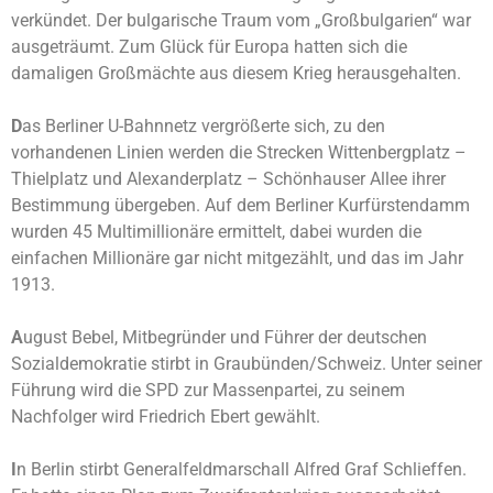
verkündet. Der bulgarische Traum vom „Großbulgarien“ war
ausgeträumt. Zum Glück für Europa hatten sich die
damaligen Großmächte aus diesem Krieg herausgehalten.
D
as Berliner U-Bahnnetz vergrößerte sich, zu den
vorhandenen Linien werden die Strecken Wittenbergplatz –
Thielplatz und Alexanderplatz – Schönhauser Allee ihrer
Bestimmung übergeben. Auf dem Berliner Kurfürstendamm
wurden 45 Multimillionäre ermittelt, dabei wurden die
einfachen Millionäre gar nicht mitgezählt, und das im Jahr
1913.
A
ugust Bebel, Mitbegründer und Führer der deutschen
Sozialdemokratie stirbt in Graubünden/Schweiz. Unter seiner
Führung wird die SPD zur Massenpartei, zu seinem
Nachfolger wird Friedrich Ebert gewählt.
I
n Berlin stirbt Generalfeldmarschall Alfred Graf Schlieffen.